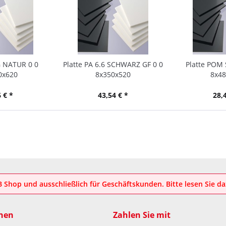
G NATUR 0 0
Platte PA 6.6 SCHWARZ GF 0 0
Platte POM
0x620
8x350x520
8x48
 € *
43,54 € *
28,
2B Shop und ausschließlich für Geschäftskunden. Bitte lesen Sie d
nen
Zahlen Sie mit