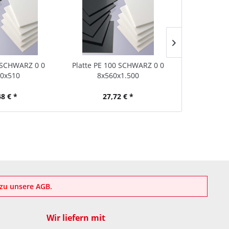
 SCHWARZ 0 0
Platte PE 100 SCHWARZ 0 0
Platte PA 6
0x510
8x560x1.500
8x31
48 € *
27,72 € *
54
azu
unsere AGB
.
Wir liefern mit