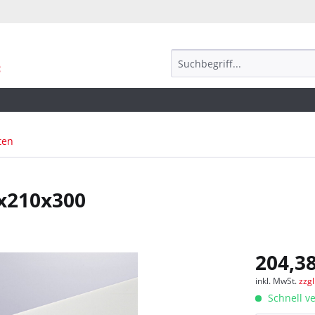
ten
7x210x300
204,38
inkl. MwSt.
zzg
Schnell ve