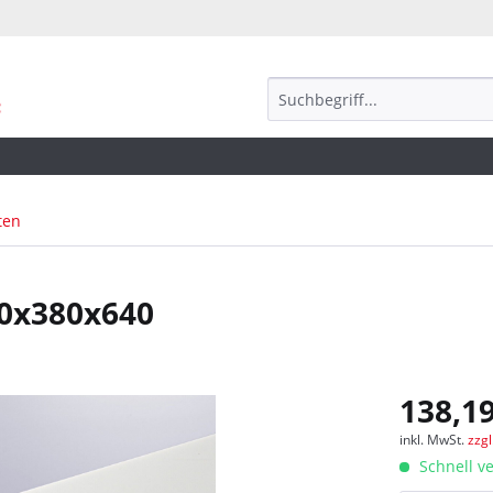
ten
40x380x640
138,19
inkl. MwSt.
zzg
Schnell ve