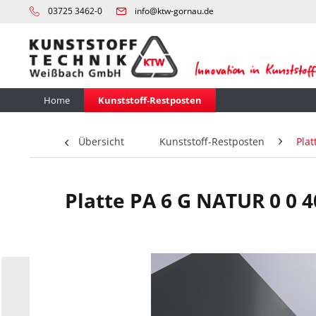
03725 3462-0
info@ktw-gornau.de
Home
Kunststoff-Restposten
Übersicht
Kunststoff-Restposten
Plat
Platte PA 6 G NATUR 0 0 