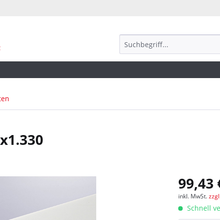
ten
0x1.330
99,43 
inkl. MwSt.
zzg
Schnell ve