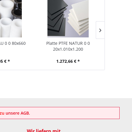
U 0 0 80x660
Platte PTFE NATUR 0 0
Stab PP GR
20x1.010x1.200
05 € *
1.272,66 € *
57
azu
unsere AGB
.
Wir liefern mit