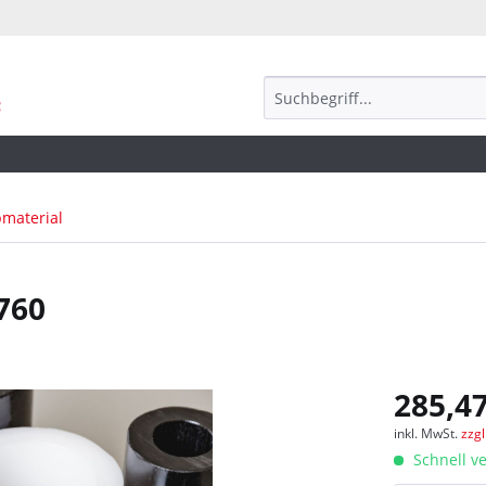
bmaterial
760
285,47
inkl. MwSt.
zzg
Schnell ve