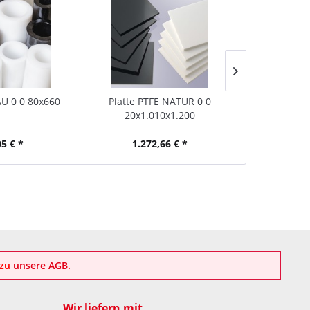
U 0 0 80x660
Platte PTFE NATUR 0 0
Stab PP GR
20x1.010x1.200
05 € *
1.272,66 € *
57
azu
unsere AGB
.
Wir liefern mit