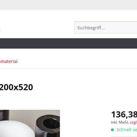
bmaterial
 200x520
136,38
inkl. MwSt.
zzg
Schnell ve