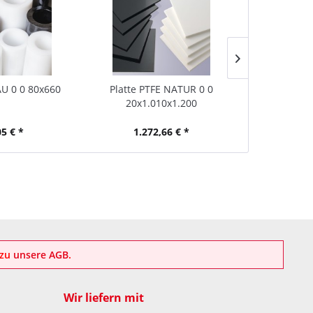
U 0 0 80x660
Platte PTFE NATUR 0 0
Platte PA
20x1.010x1.200
27x
05 € *
1.272,66 € *
31
azu
unsere AGB
.
Wir liefern mit